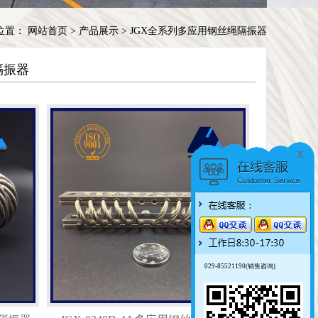
位置：
网站首页
>
产品展示
>
JGX全系列多应用钢丝绳隔振器
隔振器
x
029-85521190(销售咨询)