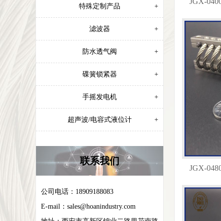
JGX-0
特殊定制产品
+
滤波器
+
防水透气阀
+
碟簧锁紧器
+
手摇发电机
+
超声波/电容式液位计
+
联系我们
JGX-0
公司电话：18909188083
E-mail：
sales@hoanindustry.com