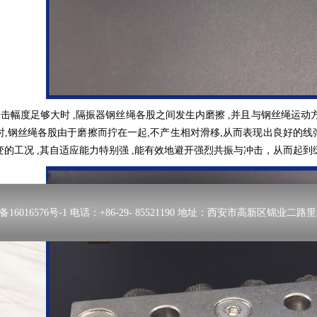
击幅度足够大时 ,隔振器钢丝绳各股之间发生内磨擦 ,并且与钢丝绳运动方
时,钢丝绳各股由于磨擦而拧在一起,不产生相对滑移,从而表现出良好的线
变的工况 ,其自适应能力特别强 ,能有效地避开强烈共振与冲击，从而起
备16016576号-1
电话：+86-29- 85521190 地址：西安市高新区锦业