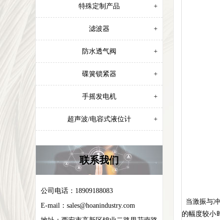
特殊定制产品
+
滤波器
+
防水透气阀
+
碟簧锁紧器
+
手摇发电机
+
超声波/电容式液位计
+
联系我们
公司电话：18909188083
当激振与冲
E-mail：
sales@hoanindustry.com
的幅度较小