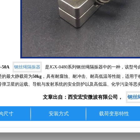
-50A
钢丝绳隔振器
是
JGX-0480
系列钢丝绳隔振器中的一种，该型号
受的最大静载荷为
50k
g
，具有耐腐蚀、耐冲击、耐高低温等性能，适用于
导弹卫星的运载、导航与发射系统的安全防护以及高低温、化学污染等恶
文章出自：西安宏安微波有限公司，
钢丝
构尺寸
安装方式
载荷变形特性