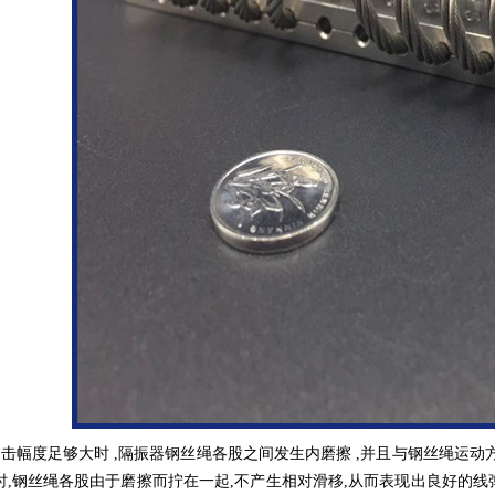
击幅度足够大时 ,隔振器钢丝绳各股之间发生内磨擦 ,并且与钢丝绳运动方
时,钢丝绳各股由于磨擦而拧在一起,不产生相对滑移,从而表现出良好的线