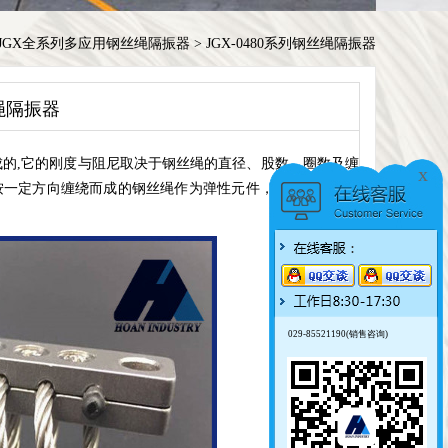
JGX全系列多应用钢丝绳隔振器
>
JGX-0480系列钢丝绳隔振器
丝绳隔振器
的,它的刚度与阻尼取决于钢丝绳的直径、股数、圈数及缠
x
按一定方向缠绕而成的钢丝绳作为弹性元件，具有明显的迟
029-85521190(销售咨询)