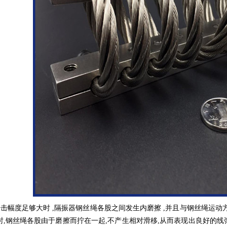
击幅度足够大时 ,隔振器钢丝绳各股之间发生内磨擦 ,并且与钢丝绳运动方
时,钢丝绳各股由于磨擦而拧在一起,不产生相对滑移,从而表现出良好的线