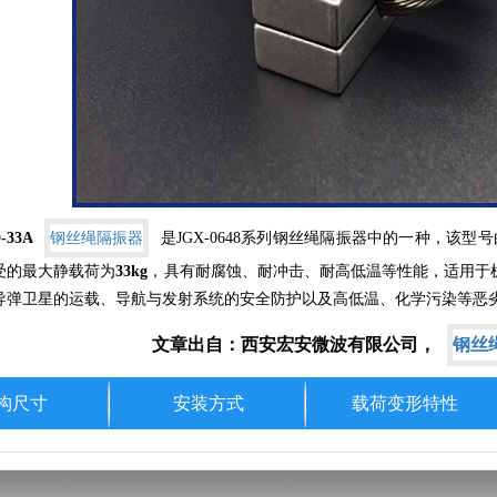
-33A
钢丝绳隔振器
是
JGX-0648
系列钢丝绳隔振器中的一种，该型号
受的最大静载荷为
33kg
，具有耐腐蚀、耐冲击、耐高低温等性能，适用于
导弹卫星的运载、导航与发射系统的安全防护以及高低温、化学污染等恶
文章出自：西安宏安微波有限公司，
钢丝
构尺寸
安装方式
载荷变形特性