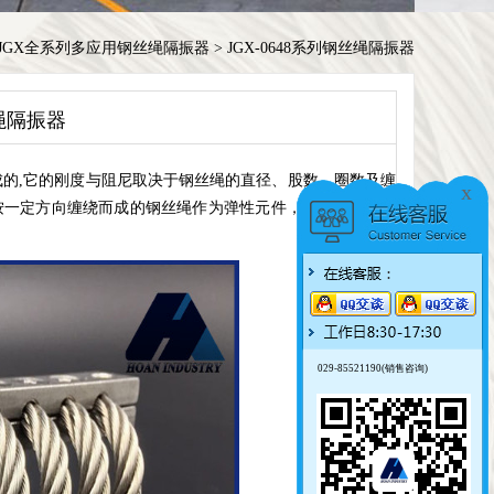
JGX全系列多应用钢丝绳隔振器
>
JGX-0648系列钢丝绳隔振器
丝绳隔振器
的,它的刚度与阻尼取决于钢丝绳的直径、股数、圈数及缠
x
按一定方向缠绕而成的钢丝绳作为弹性元件，具有明显的迟
029-85521190(销售咨询)