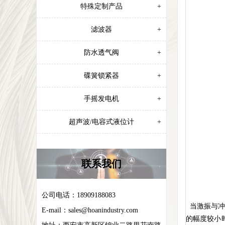
特殊定制产品
+
滤波器
+
防水透气阀
+
碟簧锁紧器
+
手摇发电机
+
超声波/电容式液位计
+
联系我们
公司电话：18909188083
当激振与冲
E-mail：
sales@hoanindustry.com
的幅度较小