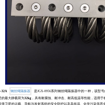
-32A
钢丝绳隔振器
是
JGX-0956
系列钢丝绳隔振器中的一种，该型号
受的最大静载荷为
32kg
，具有耐腐蚀、耐冲击、耐高低温等性能，适用于
导弹卫星的运载、导航与发射系统的安全防护以及高低温、化学污染等恶