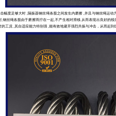
击幅度足够大时 ,隔振器钢丝绳各股之间发生内磨擦 ,并且与钢丝绳运动方
时,钢丝绳各股由于磨擦而拧在一起,不产生相对滑移,从而表现出良好的线
变的工况 ,其自适应能力特别强 ,能有效地避开强烈共振与冲击，从而起