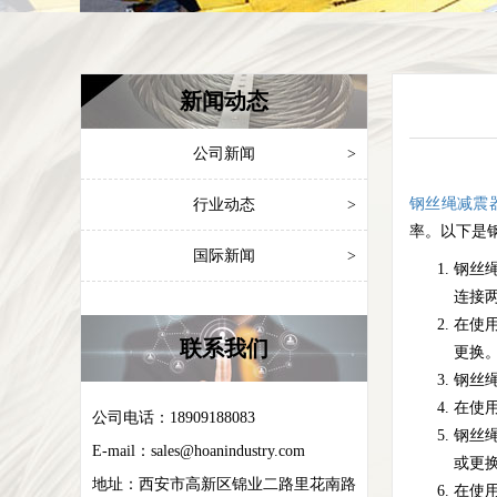
新闻动态
公司新闻
>
钢丝绳减震
行业动态
>
率。以下是
国际新闻
>
钢丝
连接
在使
联系我们
更换
钢丝
在使
公司电话：18909188083
钢丝
E-mail：
sales@hoanindustry.com
或更
地址：
西安市高新区锦业二路里花南路
在使