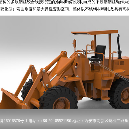
的多股钢丝绞合线按特定的捻向和螺距绞制而成的不锈钢钢丝绳作为弹
--硬化型）弯曲刚度和最大弹性变形空间。整体以不锈钢材料制成,具有高
备16016576号-1
电话：+86-29- 85521190 地址：西安市高新区锦业