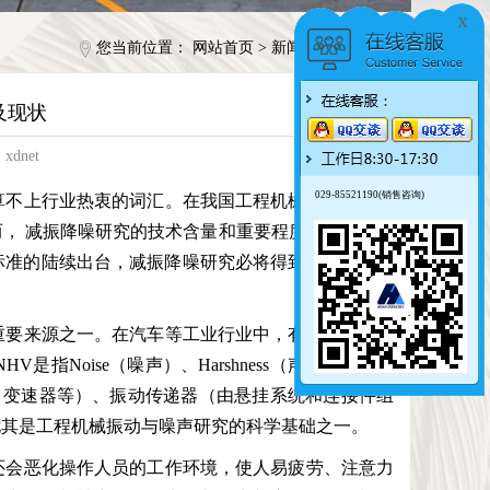
x
您当前位置：
网站首页
>
新闻动态
>
行业动态
及现状
xdnet
029-85521190(销售咨询)
不上行业热衷的词汇。在我国工程机械领域，关于
而，
减振降噪研究的技术含量和重要程度并不亚于其
标准的陆续出台，减振降噪研究必将得到越来越多的
要来源之一。在汽车等工业行业中，有关振动和噪
NHV
是指
Noise
（噪声）、
Harshness
（声振粗糙度）
、变速器等）、振动传递器（由悬挂系统和连接件组
尤其是工程机械振动与噪声研究的科学基础之一。
会恶化操作人员的工作环境，使人易疲劳、注意力