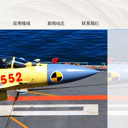
应用领域
新闻动态
联系我们