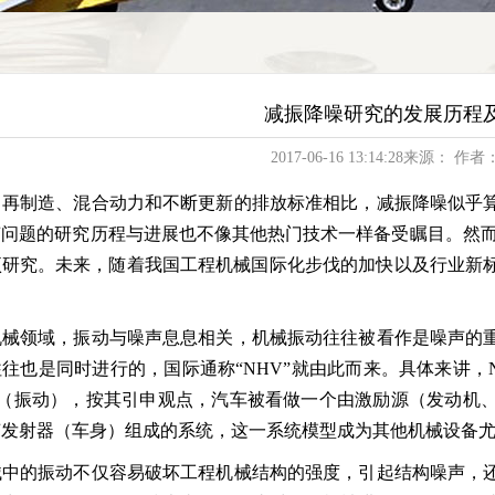
减振降噪研究的发展历程
2017-06-16 13:14:28来源： 作者：
再制造、混合动力和不断更新的排放标准相比，减振降噪似乎算
声问题的研究历程与进展也不像其他热门技术一样备受瞩目。然
项研究。未来，随着我国工程机械国际化步伐的加快以及行业新
械领域，振动与噪声息息相关，机械振动往往被看作是噪声的重
往往也是同时进行的，国际通称
“NHV”
就由此而来。具体来讲，
（振动），按其引申观点，汽车被看做一个由激励源（发动机
声发射器（车身）组成的系统，这一系统模型成为其他机械设备
中的振动不仅容易破坏工程机械结构的强度，引起结构噪声，还