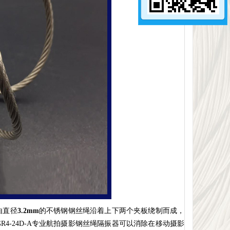
由直径
3.2
mm
的不锈钢钢丝绳沿着上下两个夹板绕制而成，
GR4-24D-A专业
航拍摄影钢丝绳隔振器可以消除在移动摄影