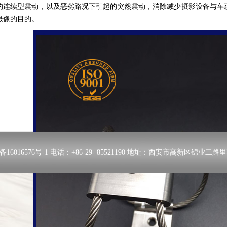
的连续型震动，以及恶劣路况下引起的突然震动，消除减少摄影设备与车
摄像的目的。
备16016576号-1
电话：+86-29- 85521190 地址：西安市高新区锦业