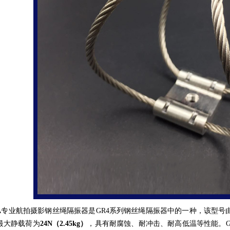
A
专业航拍摄影钢丝绳隔振器是
GR4
系列钢丝绳隔振器中的一种，该型号
最大静载荷为
24N（2.45kg）
，具有耐腐蚀、耐冲击、耐高低温等性能。