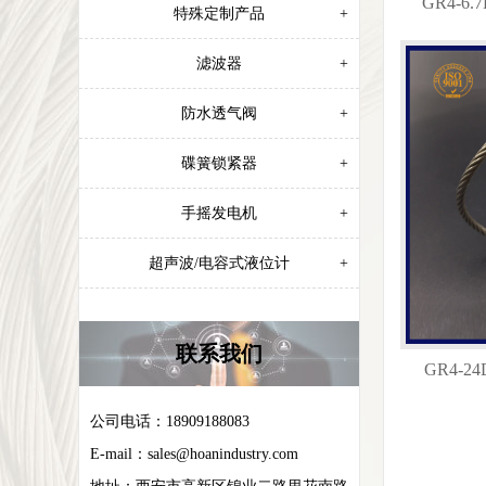
GR4-
特殊定制产品
+
滤波器
+
防水透气阀
+
碟簧锁紧器
+
手摇发电机
+
超声波/电容式液位计
+
联系我们
GR4-
公司电话：18909188083
E-mail：
sales@hoanindustry.com