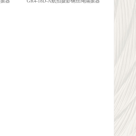
隔振器
GR4-18D-A航拍摄影钢丝绳隔振器