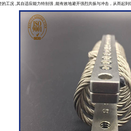
变的工况 ,其自适应能力特别强 ,能有效地避开强烈共振与冲击，从而起