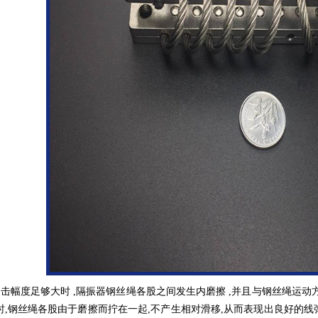
击幅度足够大时 ,隔振器钢丝绳各股之间发生内磨擦 ,并且与钢丝绳运动方
时,钢丝绳各股由于磨擦而拧在一起,不产生相对滑移,从而表现出良好的线