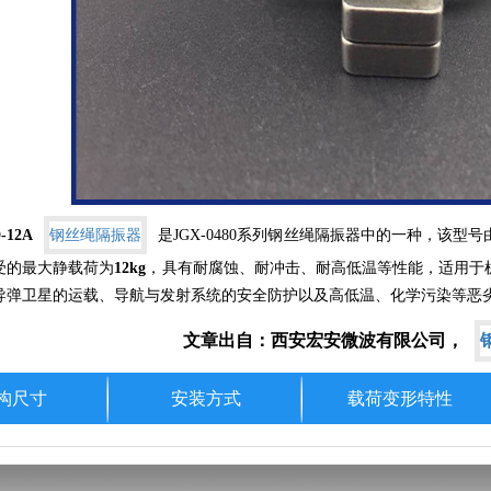
-12A
钢丝绳隔振器
是
JGX-0480
系列钢丝绳隔振器中的一种，该型号
受的最大静载荷为
12kg
，具有耐腐蚀、耐冲击、耐高低温等性能，适用于
导弹卫星的运载、导航与发射系统的安全防护以及高低温、化学污染等恶
文章出自：西安宏安微波有限公司，
构尺寸
安装方式
载荷变形特性