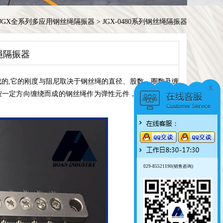
JGX全系列多应用钢丝绳隔振器
>
JGX-0480系列钢丝绳隔振器
丝绳隔振器
的,它的刚度与阻尼取决于钢丝绳的直径、股数、圈数及缠
x
按一定方向缠绕而成的钢丝绳作为弹性元件，具有明显的迟
029-85521190(销售咨询)