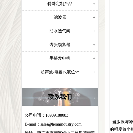
特殊定制产品
+
滤波器
+
防水透气阀
+
碟簧锁紧器
+
手摇发电机
+
超声波/电容式液位计
+
联系我们
公司电话：18909188083
当激振与冲
E-mail：
sales@hoanindustry.com
的幅度较小