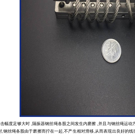
击幅度足够大时 ,隔振器钢丝绳各股之间发生内磨擦 ,并且与钢丝绳运动方
时,钢丝绳各股由于磨擦而拧在一起,不产生相对滑移,从而表现出良好的线