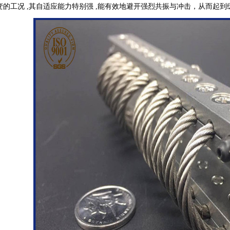
变的工况 ,其自适应能力特别强 ,能有效地避开强烈共振与冲击，从而起