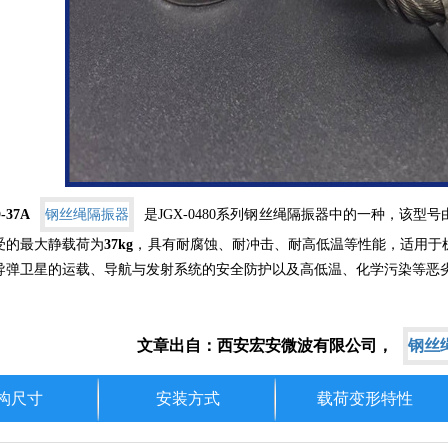
-37A
钢丝绳隔振器
是
JGX-0480
系列钢丝绳隔振器中的一种，该型号
受的最大静载荷为
37kg
，具有耐腐蚀、耐冲击、耐高低温等性能，适用于
导弹卫星的运载、导航与发射系统的安全防护以及高低温、化学污染等恶
文章出自：西安宏安微波有限公司，
钢丝
构尺寸
安装方式
载荷变形特性