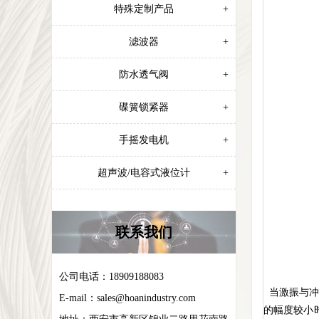
特殊定制产品
+
滤波器
+
防水透气阀
+
碟簧锁紧器
+
手摇发电机
+
超声波/电容式液位计
+
联系我们
公司电话：18909188083
当激振与冲
E-mail：
sales@hoanindustry.com
的幅度较小