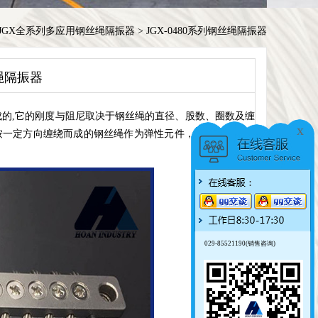
JGX全系列多应用钢丝绳隔振器
>
JGX-0480系列钢丝绳隔振器
丝绳隔振器
的,它的刚度与阻尼取决于钢丝绳的直径、股数、圈数及缠
x
按一定方向缠绕而成的钢丝绳作为弹性元件，具有明显的迟
029-85521190(销售咨询)